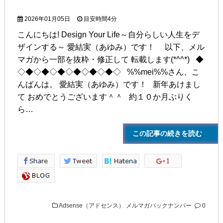
2026年01月05日
目安時間
4分
こんにちは! Design Your Life～自分らしい人生をデ
ザインする～ 愛結実（あゆみ）です！ 以下、メル
マガから一部を抜粋・修正して 転載します(*^^*) ◆
◇◆◇◆◇◆◇◆◇◆◇◆◇ %%mei%%さん、こ
んばんは。 愛結実（あゆみ）です！ 新年あけまし
て おめでとうございます＾＾ 約１０か月ぶりく
ら…
この記事の続きを読む
Adsense（アドセンス）
メルマガバックナンバー
0