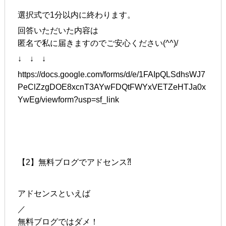
選択式で1分以内に終わります。
回答いただいた内容は
匿名で私に届きますのでご安心ください(^^)/
↓ ↓ ↓
https://docs.google.com/forms/d/e/1FAIpQLSdhsWJ7
PeClZzgDOE8xcnT3AYwFDQtFWYxVETZeHTJa0x
YwEg/viewform?usp=sf_link
【2】無料ブログでアドセンス⁈
アドセンスといえば
／
無料ブログではダメ！