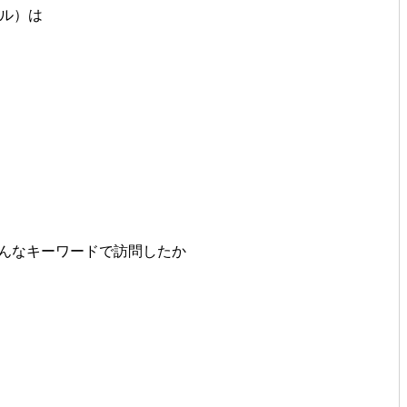
ソール）は
emo"]・どんなキーワードで訪問したか